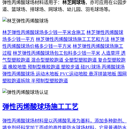
弹性丙烯酸球场材料适用于：
林芝网球场
，亦可应用在公园步
道、篮球场、排球场、网球场、幼儿园、羽毛球场等。
林芝弹性丙烯酸球场多少钱一平米含施工
林芝弹性丙烯酸球
场多少钱一平方
林芝弹性丙烯酸球场施工工艺和方法
林芝弹
性丙烯酸球场价格多少钱一平方米
林芝弹性丙烯酸球场施工
过程
林芝弹性丙烯酸球场包工包料多少钱一平米
人造草坪
透
气型塑胶跑道
混合型塑胶跑道
全塑型塑胶跑道
复合型塑胶跑
道
橡胶地垫
预制型橡胶跑道
塑胶步道
硅PU球场
丙烯酸球场
弹性丙烯酸球场
运动木地板
PVC运动地胶
悬浮拼装地板
围网
塑胶跑道拆除
半预制型塑胶跑道
弹性丙烯酸球场施工工艺
弹性丙烯酸球场材料是以丙烯酸乳液为基料，添加多种助剂、
填充剂经科学加工而成的高性能防水球场材料，它是普通防水