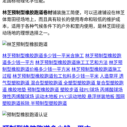
足国标物理化学性能。
林芝预制型橡胶跑道卷材
铺装施工简便，可以迅速铺设在林芝
体育田径场地上，而且具有较长的使用寿命和较低的维护成
本，适用于各种气候条件下的户外和室内使用，是林芝田径运
动场地的理想选择之一。
林芝预制型橡胶跑道多少钱一平米含施工
林芝预制型橡胶跑
道多少钱一平方
林芝预制型橡胶跑道施工工艺和方法
林芝预
制型橡胶跑道价格多少钱一平方米
林芝预制型橡胶跑道施工
过程
林芝预制型橡胶跑道包工包料多少钱一平米
人造草坪
透
气型塑胶跑道
混合型塑胶跑道
全塑型塑胶跑道
复合型塑胶跑
道
橡胶地垫
预制型橡胶跑道
塑胶步道
硅PU球场
丙烯酸球场
弹性丙烯酸球场
运动木地板
PVC运动地胶
悬浮拼装地板
围网
塑胶跑道拆除
半预制型塑胶跑道