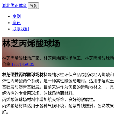
湖北优正体育
导航
案例
资讯
联系我们
林芝丙烯酸球场
林芝丙烯酸球场厂家、林芝丙烯酸球场施工、林芝丙烯酸球场
价格
18571459135
林芝硬性丙烯酸球场材料
是纯水性环保产品包括硬地丙烯酸和
弹性丙烯酸两个系统，是一种高性能运动地材。适用于混泥土
基础层与沥青基础层。目前来讲作为优良的运动地材之一，具
经济性的专业网球场、篮球场地面材料。
丙烯酸篮球场材料中增加航天纤维，良好的耐磨性。
丙烯酸场材料适用于各种气候环境，耐紫外线照射，色彩效果
好。