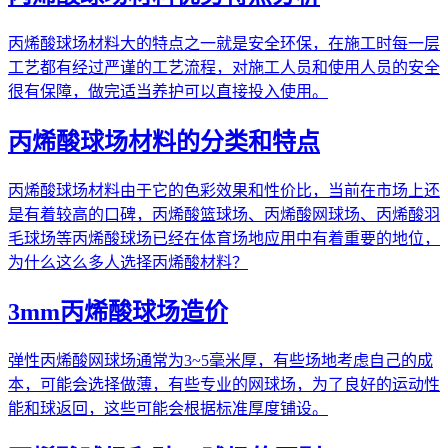
丙烯酸球场材料大的特点之一就是安全环保，在施工时每一层
工艺都有经过严谨的工艺流程，对施工人员和使用人员的安全
很有保障，做完适当养护可以直接投入使用。
丙烯酸球场材料的分类和特点
丙烯酸球场材料由于它的色彩效果和性价比，当前在市场上还
是有着较高的口碑，丙烯酸篮球场、丙烯酸网球场、丙烯酸羽
毛球场等丙烯酸球场已经在体育场地应用中有着重要的地位，
为什么这么多人选择丙烯酸材料？
3mm丙烯酸球场造价
弹性丙烯酸网球场通常为3~5毫米厚，有些场地考虑自己的成
本，可能会选择做薄，有些专业的网球场，为了良好的运动性
能和球返回，这些可能会根据标准厚度铺设。